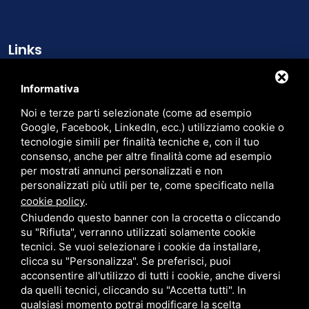
Links
Chi siamo
Informativa
Cataloghi
Noi e terze parti selezionate (come ad esempio
Contatti
Google, Facebook, LinkedIn, ecc.) utilizziamo cookie o
tecnologie simili per finalità tecniche e, con il tuo
Trasparenza
consenso, anche per altre finalità come ad esempio
per mostrati annunci personalizzati e non
Cerca nel sito
personalizzati più utili per te, come specificato nella
cookie policy
.
Chiudendo questo banner con la crocetta o cliccando
su "Rifiuta", verranno utilizzati solamente cookie
tecnici. Se vuoi selezionare i cookie da installare,
PER FATTURAZIONE ELETTRONICA: CODICE SDI: M5UXCR1 - P.IVA:
clicca su "Personalizza". Se preferisci, puoi
00905380382 - CF. 01527590234 - EMAIL PEC:
LARUSSRL@PEC.PAVIPEC.COM
acconsentire all'utilizzo di tutti i cookie, anche diversi
PRIVACY
•
SITEMAP
• QUESTO SITO È PROTETTO DA GOOGLE RECAPTCHA V3,
da quelli tecnici, cliccando su "Accetta tutti". In
PRIVACY POLICY
E
TERMS OF SERVICE
DI GOOGLE.
qualsiasi momento potrai modificare la scelta