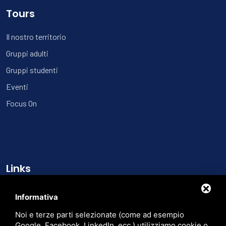
Tours
Il nostro territorio
Gruppi adulti
Gruppi studenti
Eventi
Focus On
Links
Chi siamo
Informativa
Cataloghi
Noi e terze parti selezionate (come ad esempio
Contatti
Google, Facebook, LinkedIn, ecc.) utilizziamo cookie o