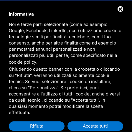
Chi siamo
Informativa
Cataloghi
Noi e terze parti selezionate (come ad esempio
Contatti
Google, Facebook, LinkedIn, ecc.) utilizziamo cookie o
tecnologie simili per finalità tecniche e, con il tuo
Trasparenza
consenso, anche per altre finalità come ad esempio
per mostrati annunci personalizzati e non
Cerca nel sito
personalizzati più utili per te, come specificato nella
cookie policy
.
Chiudendo questo banner con la crocetta o cliccando
su "Rifiuta", verranno utilizzati solamente cookie
tecnici. Se vuoi selezionare i cookie da installare,
PER FATTURAZIONE ELETTRONICA: CODICE SDI: M5UXCR1 - P.IVA:
clicca su "Personalizza". Se preferisci, puoi
00905380382 - CF. 01527590234 - EMAIL PEC:
LARUSSRL@PEC.PAVIPEC.COM
acconsentire all'utilizzo di tutti i cookie, anche diversi
PRIVACY
•
SITEMAP
• QUESTO SITO È PROTETTO DA GOOGLE RECAPTCHA V3,
da quelli tecnici, cliccando su "Accetta tutti". In
PRIVACY POLICY
E
TERMS OF SERVICE
DI GOOGLE.
qualsiasi momento potrai modificare la scelta
CONTRIBUTI E AIUTI DI STATO
effettuata.
Rifiuta
Accetta tutti