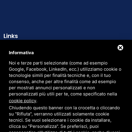
Links
Chi siamo
Informativa
Cataloghi
Noi e terze parti selezionate (come ad esempio
Contatti
Google, Facebook, LinkedIn, ecc.) utilizziamo cookie o
tecnologie simili per finalità tecniche e, con il tuo
Trasparenza
consenso, anche per altre finalità come ad esempio
per mostrati annunci personalizzati e non
Cerca nel sito
personalizzati più utili per te, come specificato nella
cookie policy
.
Chiudendo questo banner con la crocetta o cliccando
su "Rifiuta", verranno utilizzati solamente cookie
tecnici. Se vuoi selezionare i cookie da installare,
PER FATTURAZIONE ELETTRONICA: CODICE SDI: M5UXCR1 - P.IVA:
clicca su "Personalizza". Se preferisci, puoi
00905380382 - CF. 01527590234 - EMAIL PEC:
LARUSSRL@PEC.PAVIPEC.COM