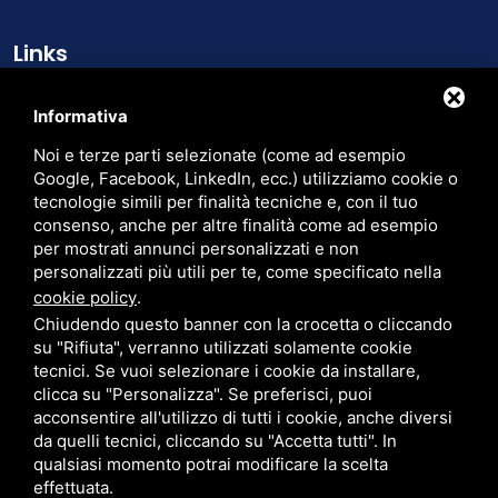
Links
Chi siamo
Informativa
Cataloghi
Noi e terze parti selezionate (come ad esempio
Contatti
Google, Facebook, LinkedIn, ecc.) utilizziamo cookie o
tecnologie simili per finalità tecniche e, con il tuo
Trasparenza
consenso, anche per altre finalità come ad esempio
per mostrati annunci personalizzati e non
Cerca nel sito
personalizzati più utili per te, come specificato nella
cookie policy
.
Chiudendo questo banner con la crocetta o cliccando
su "Rifiuta", verranno utilizzati solamente cookie
tecnici. Se vuoi selezionare i cookie da installare,
PER FATTURAZIONE ELETTRONICA: CODICE SDI: M5UXCR1 - P.IVA:
clicca su "Personalizza". Se preferisci, puoi
00905380382 - CF. 01527590234 - EMAIL PEC:
LARUSSRL@PEC.PAVIPEC.COM
acconsentire all'utilizzo di tutti i cookie, anche diversi
PRIVACY
•
SITEMAP
• QUESTO SITO È PROTETTO DA GOOGLE RECAPTCHA V3,
da quelli tecnici, cliccando su "Accetta tutti". In
PRIVACY POLICY
E
TERMS OF SERVICE
DI GOOGLE.
qualsiasi momento potrai modificare la scelta
CONTRIBUTI E AIUTI DI STATO
effettuata.