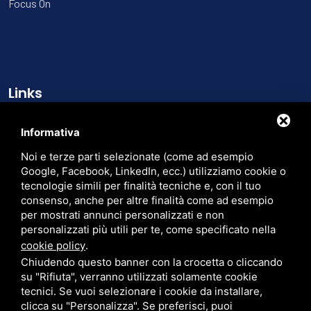
Focus On
Links
Chi siamo
Informativa
Cataloghi
Noi e terze parti selezionate (come ad esempio
Contatti
Google, Facebook, LinkedIn, ecc.) utilizziamo cookie o
tecnologie simili per finalità tecniche e, con il tuo
Trasparenza
consenso, anche per altre finalità come ad esempio
per mostrati annunci personalizzati e non
Cerca nel sito
personalizzati più utili per te, come specificato nella
cookie policy
.
Chiudendo questo banner con la crocetta o cliccando
su "Rifiuta", verranno utilizzati solamente cookie
tecnici. Se vuoi selezionare i cookie da installare,
PER FATTURAZIONE ELETTRONICA: CODICE SDI: M5UXCR1 - P.IVA:
clicca su "Personalizza". Se preferisci, puoi
00905380382 - CF. 01527590234 - EMAIL PEC:
LARUSSRL@PEC.PAVIPEC.COM